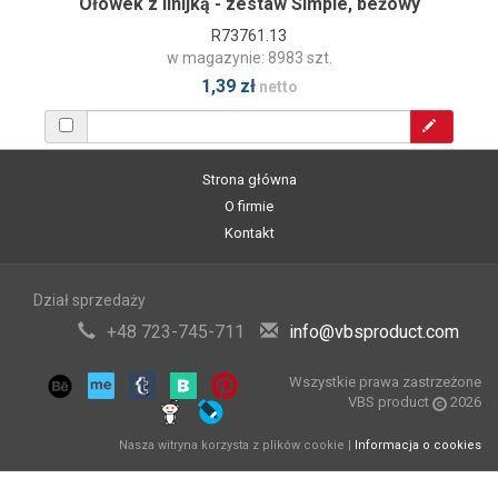
Ołówek z linijką - zestaw Simple, beżowy
R73761.13
w magazynie: 8983 szt.
1,39 zł
netto
Strona główna
O firmie
Kontakt
Dział sprzedaży
+48 723-745-711
info@vbsproduct.com
Wszystkie prawa zastrzeżone
VBS product
2026
Nasza witryna korzysta z plików cookie |
Informacja o cookies