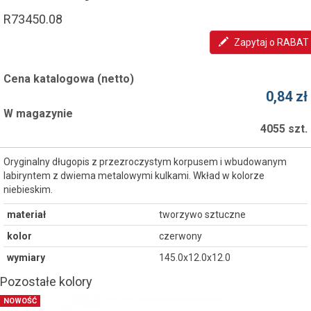
R73450.08
Zapytaj o RABAT
Cena katalogowa (netto)
0,84 zł
W magazynie
4055 szt.
Oryginalny długopis z przezroczystym korpusem i wbudowanym
labiryntem z dwiema metalowymi kulkami. Wkład w kolorze
niebieskim.
materiał
tworzywo sztuczne
kolor
czerwony
wymiary
145.0x12.0x12.0
Pozostałe kolory
NOWOŚĆ