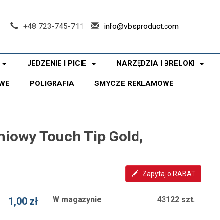
+48 723-745-711
info@vbsproduct.com
JEDZENIE I PICIE
NARZĘDZIA I BRELOKI
WE
POLIGRAFIA
SMYCZE REKLAMOWE
niowy Touch Tip Gold,
Zapytaj o RABAT
W magazynie
43122 szt.
1,00 zł