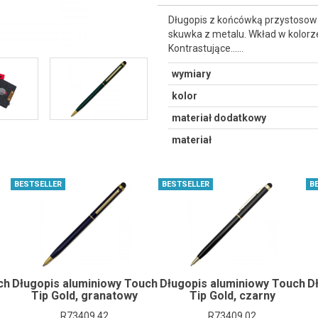
Długopis z końcówką przystosow
skuwka z metalu. Wkład w kolorz
Kontrastujące...…
wymiary
kolor
materiał dodatkowy
materiał
BESTSELLER
BESTSELLER
B
ch
Długopis aluminiowy Touch
Długopis aluminiowy Touch
D
Tip Gold, granatowy
Tip Gold, czarny
R73409.42
R73409.02