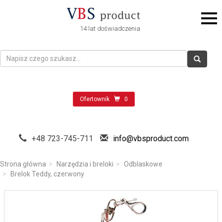
14 lat doświadczenia
Ofertownik
0
+48 723-745-711
info@vbsproduct.com
Strona główna
Narzędzia i breloki
Odblaskowe
Brelok Teddy, czerwony