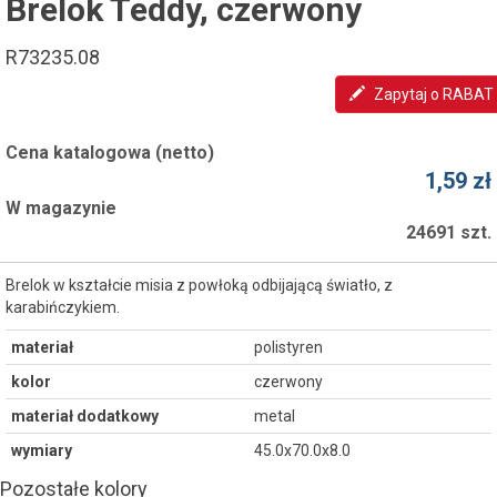
Brelok Teddy, czerwony
R73235.08
Zapytaj o RABAT
Cena katalogowa (netto)
1,59 zł
W magazynie
24691 szt.
Brelok w kształcie misia z powłoką odbijającą światło, z
karabińczykiem.
materiał
polistyren
kolor
czerwony
materiał dodatkowy
metal
wymiary
45.0x70.0x8.0
Pozostałe kolory