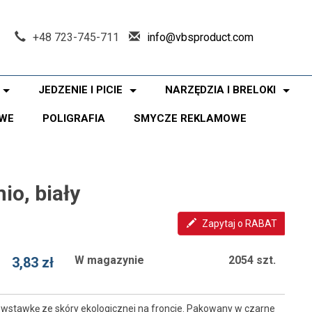
+48 723-745-711
info@vbsproduct.com
JEDZENIE I PICIE
NARZĘDZIA I BRELOKI
WE
POLIGRAFIA
SMYCZE REKLAMOWE
io, biały
Zapytaj o RABAT
W magazynie
2054 szt.
3,83 zł
a wstawkę ze skóry ekologicznej na froncie. Pakowany w czarne