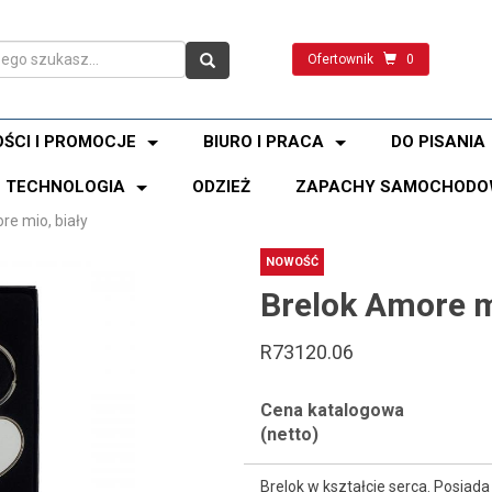
Ofertownik
0
ŚCI I PROMOCJE
BIURO I PRACA
DO PISANIA
TECHNOLOGIA
ODZIEŻ
ZAPACHY SAMOCHODO
re mio, biały
NOWOŚĆ
Brelok Amore m
R73120.06
Cena katalogowa
(netto)
Brelok w kształcie serca. Posiad