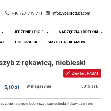
+48 723-745-711
info@vbsproduct.com
JEDZENIE I PICIE
NARZĘDZIA I BRELOKI
WE
POLIGRAFIA
SMYCZE REKLAMOWE
zyb z rękawicą, niebieski
Zapytaj o RABAT
W magazynie
5015 szt.
5,10 zł
 szybkie usunięcie lodu z szyb samochodu. Rękawica chroni