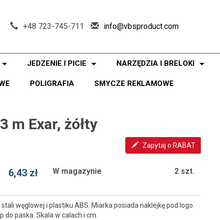
+48 723-745-711
info@vbsproduct.com
JEDZENIE I PICIE
NARZĘDZIA I BRELOKI
WE
POLIGRAFIA
SMYCZE REKLAMOWE
3 m Exar, żółty
Zapytaj o RABAT
W magazynie
2 szt.
6,43 zł
ali węglowej i plastiku ABS. Miarka posiada naklejkę pod logo.
do paska. Skala w calach i cm.