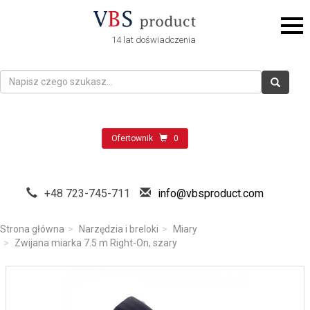
14 lat doświadczenia
Ofertownik
0
+48 723-745-711
info@vbsproduct.com
Strona główna
Narzędzia i breloki
Miary
Zwijana miarka 7.5 m Right-On, szary