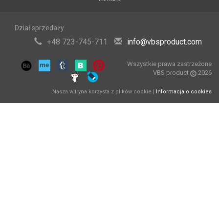
Dział sprzedaży
+48 723-745-711
info@vbsproduct.com
Wszystkie prawa zastrzeżone
VBS product
2026
Nasza witryna korzysta z plików cookie |
Informacja o cookies