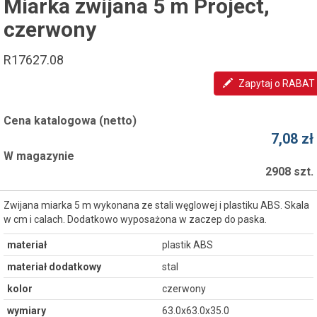
Miarka zwijana 5 m Project,
czerwony
R17627.08
Zapytaj o RABAT
Cena katalogowa (netto)
7,08 zł
W magazynie
2908 szt.
Zwijana miarka 5 m wykonana ze stali węglowej i plastiku ABS. Skala
w cm i calach. Dodatkowo wyposażona w zaczep do paska.
materiał
plastik ABS
materiał dodatkowy
stal
kolor
czerwony
wymiary
63.0x63.0x35.0