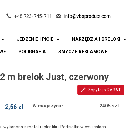
+48 723-745-711
info@vbsproduct.com
JEDZENIE I PICIE
NARZĘDZIA I BRELOKI
WE
POLIGRAFIA
SMYCZE REKLAMOWE
 2 m brelok Just, czerwony
Zapytaj o RABAT
W magazynie
2405 szt.
2,56 zł
, wykonana z metalu i plastiku. Podziałka w cm i calach.