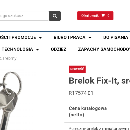
Ofertownik
0
ŚCI I PROMOCJE
BIURO I PRACA
DO PISANIA
TECHNOLOGIA
ODZIEŻ
ZAPACHY SAMOCHODO
t, srebrny
NOWOŚĆ
Brelok Fix-It, s
R17574.01
Cena katalogowa
(netto)
Poręczny brelok z miniaturowym ś