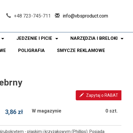
+48 723-745-711
info@vbsproduct.com
JEDZENIE I PICIE
NARZĘDZIA I BRELOKI
WE
POLIGRAFIA
SMYCZE REKLAMOWE
rebrny
Zapytaj o RABAT
W magazynie
0 szt.
3,86 zł
rubokrętem - płaskim i krzyżakowym (Phillips). Posiada