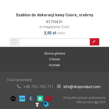
Szablon do dekoracji kawy Cuore, srebrny
R17104.01
w magazynie: 0 szt.
2,92 zł
netto
Strona główna
O firmie
Kontakt
Dział sprzedaży
+48 723-745-711
info@vbsproduct.com
Wszystkie prawa zastrzeżone
VBS product
2026