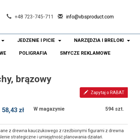
+48 723-745-711
info@vbsproduct.com
JEDZENIE I PICIE
NARZĘDZIA I BRELOKI
WE
POLIGRAFIA
SMYCZE REKLAMOWE
hy, brązowy
Zapytaj o RABAT
W magazynie
594 szt.
58,43 zł
onane z drewna kauczukowego z rzeźbionymi figurami z drewna
enie strategiczne i umiejętność planowania działań.