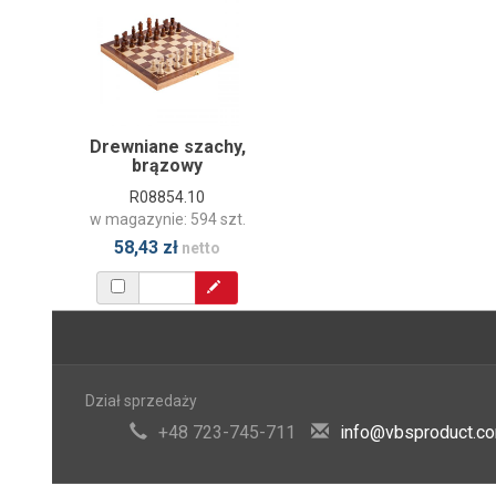
Drewniane szachy,
brązowy
R08854.10
w magazynie: 594 szt.
58,43 zł
netto
Dział sprzedaży
+48 723-745-711
info@vbsproduct.c