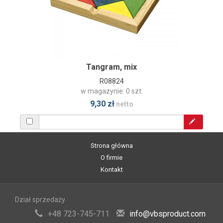
Tangram, mix
R08824
w magazynie: 0 szt.
9,30 zł
netto
Strona główna
O firmie
Kontakt
Dział sprzedaży
+48 723-745-711
info@vbsproduct.com