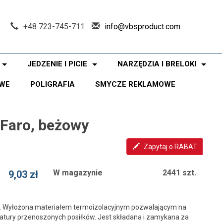
+48 723-745-711
info@vbsproduct.com
JEDZENIE I PICIE
NARZĘDZIA I BRELOKI
WE
POLIGRAFIA
SMYCZE REKLAMOWE
 Faro, beżowy
Zapytaj o RABAT
W magazynie
2441 szt.
9,03 zł
a. Wyłożona materiałem termoizolacyjnym pozwalającym na
tury przenoszonych posiłków. Jest składana i zamykana za