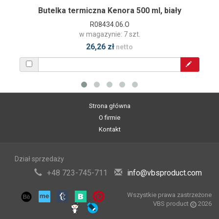
Butelka termiczna Kenora 500 ml, biały
R08434.06.O
w magazynie: 7 szt.
26,26 zł
netto
Strona główna
O firmie
Kontakt
Dział sprzedaży
+48 723-745-711
info@vbsproduct.com
Wszystkie prawa zastrzeżone
VBS product
2026