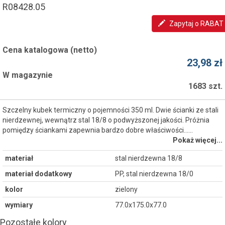
R08428.05
Zapytaj o RABAT
Cena katalogowa (netto)
23,98 zł
W magazynie
1683 szt.
Szczelny kubek termiczny o pojemności 350 ml. Dwie ścianki ze stali
nierdzewnej, wewnątrz stal 18/8 o podwyższonej jakości. Próżnia
pomiędzy ściankami zapewnia bardzo dobre właściwości...…
Pokaż więcej...
materiał
stal nierdzewna 18/8
materiał dodatkowy
PP, stal nierdzewna 18/0
kolor
zielony
wymiary
77.0x175.0x77.0
Pozostałe kolory