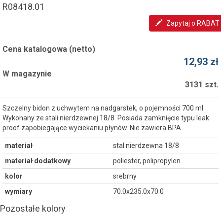
R08418.01
Zapytaj o RABAT
Cena katalogowa (netto)
12,93 zł
W magazynie
3131 szt.
Szczelny bidon z uchwytem na nadgarstek, o pojemności 700 ml.
Wykonany ze stali nierdzewnej 18/8. Posiada zamknięcie typu leak
proof zapobiegające wyciekaniu płynów. Nie zawiera BPA.
materiał
stal nierdzewna 18/8
materiał dodatkowy
poliester, polipropylen
kolor
srebrny
wymiary
70.0x235.0x70.0
Pozostałe kolory