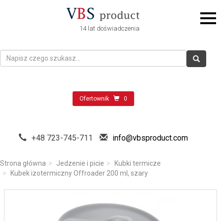
14 lat doświadczenia
Ofertownik
0
+48 723-745-711
info@vbsproduct.com
Strona główna
Jedzenie i picie
Kubki termicze
Kubek izotermiczny Offroader 200 ml, szary