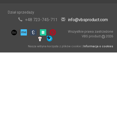
Dział sprzedaży
+48 723-745-711
info@vbsproduct.com
Wszystkie prawa zastrzeżone
VBS product
2026
Nasza witryna korzysta z plików cookie |
Informacja o cookies