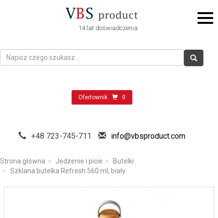
14 lat doświadczenia
Ofertownik
0
+48 723-745-711
info@vbsproduct.com
Strona główna
Jedzenie i picie
Butelki
Szklana butelka Refresh 560 ml, biały