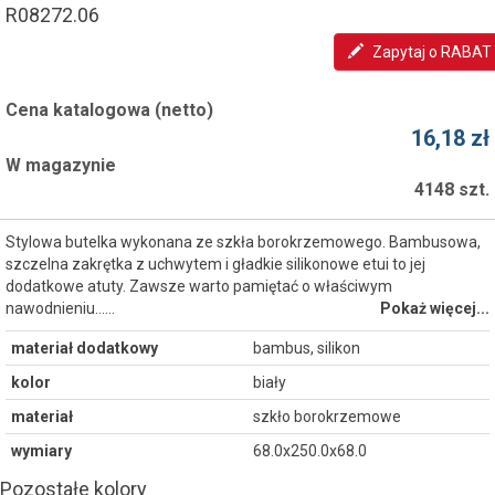
R08272.06
Zapytaj o RABAT
Cena katalogowa (netto)
16,18 zł
W magazynie
4148 szt.
Stylowa butelka wykonana ze szkła borokrzemowego. Bambusowa,
szczelna zakrętka z uchwytem i gładkie silikonowe etui to jej
dodatkowe atuty. Zawsze warto pamiętać o właściwym
nawodnieniu...…
Pokaż więcej...
materiał dodatkowy
bambus, silikon
kolor
biały
materiał
szkło borokrzemowe
wymiary
68.0x250.0x68.0
Pozostałe kolory