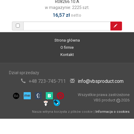
R08266.10.A
w magazynie: 2225 szt.
16,57 zł
netto
Strona główna
O firmie
Kontakt
Dział sprzedaży
+48 723-745-711
info@vbsproduct.com
Wszystkie prawa zastrzeżone
VBS product
2026
Nasza witryna korzysta z plików cookie |
Informacja o cookies