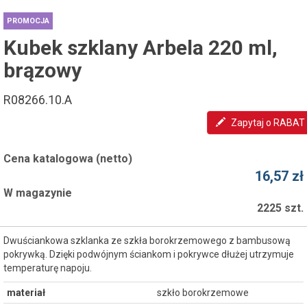
PROMOCJA
Kubek szklany Arbela 220 ml,
brązowy
R08266.10.A
Zapytaj o RABAT
Cena katalogowa (netto)
16,57 zł
W magazynie
2225 szt.
Dwuściankowa szklanka ze szkła borokrzemowego z bambusową
pokrywką. Dzięki podwójnym ściankom i pokrywce dłużej utrzymuje
temperaturę napoju.
materiał
szkło borokrzemowe