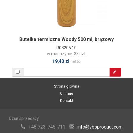
Butelka termiczna Woody 500 ml, brązowy
R08205.10
w magazynie: 33 szt.
19,43 zł
netto
Strona główna
O firmie
Kontakt
Dział sprzedaży
+48 723-745-711
info@vbsproduct.com