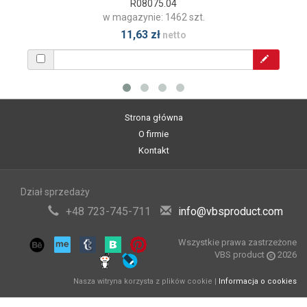
R08075.04
w magazynie: 1462 szt.
11,63 zł
netto
Strona główna
O firmie
Kontakt
Dział sprzedaży
+48 723-745-711
info@vbsproduct.com
Wszystkie prawa zastrzeżone
VBS product
2026
Nasza witryna korzysta z plików cookie |
Informacja o cookies