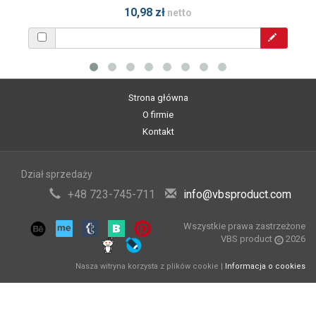
10,98 zł
netto
Strona główna
O firmie
Kontakt
Dział sprzedaży
+48 723-745-711
info@vbsproduct.com
Wszystkie prawa zastrzeżone
VBS product
2026
Nasza witryna korzysta z plików cookie |
Informacja o cookies