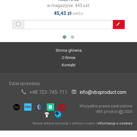
w magazynie: 443 szt.
45,43 zł
netto
Strona główna
O firmie
Kontakt
Dział sprzedaży
+48 723-745-711
info@vbsproduct.com
Wszystkie prawa zastrzeżone
VBS product
2026
Nasza witryna korzysta z plików cookie |
Informacja o cookies