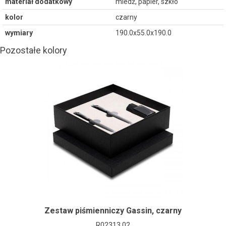
materiał dodatkowy
miedź, papier, szkło
kolor
czarny
wymiary
190.0x55.0x190.0
Pozostałe kolory
Zestaw piśmienniczy Gassin, czarny
R02313.02