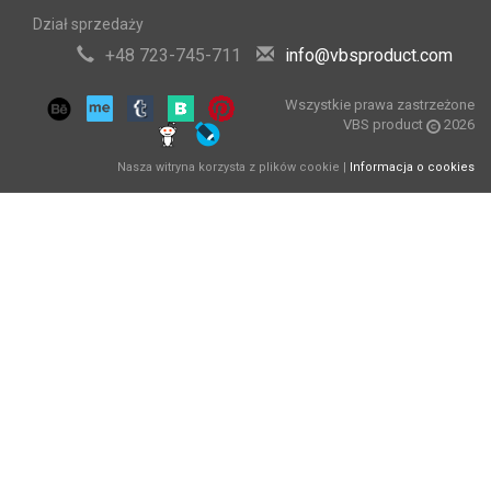
Dział sprzedaży
+48 723-745-711
info@vbsproduct.com
Wszystkie prawa zastrzeżone
VBS product
2026
Nasza witryna korzysta z plików cookie |
Informacja o cookies