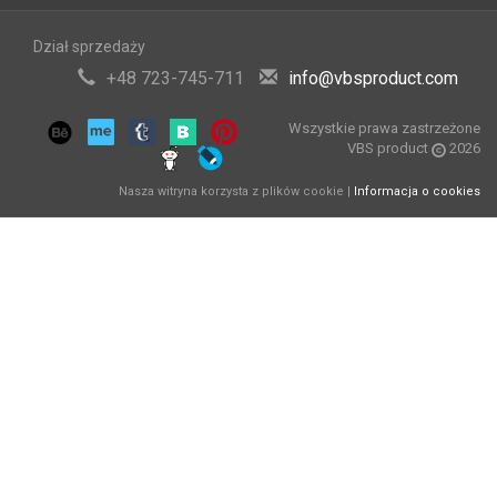
Dział sprzedaży
+48 723-745-711
info@vbsproduct.com
Wszystkie prawa zastrzeżone
VBS product
2026
Nasza witryna korzysta z plików cookie |
Informacja o cookies