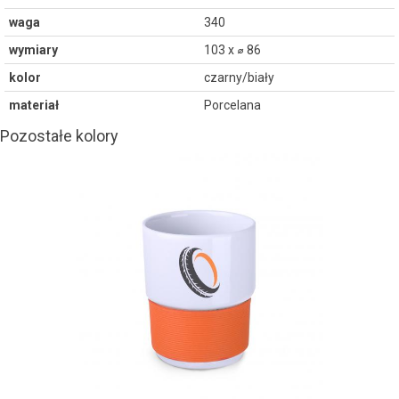
waga
340
wymiary
103 x ⌀ 86
kolor
czarny/biały
materiał
Porcelana
Pozostałe kolory