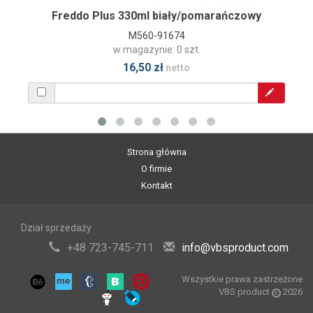
Freddo Plus 330ml biały/pomarańczowy
M560-91674
w magazynie: 0 szt.
16,50 zł
netto
Strona główna
O firmie
Kontakt
Dział sprzedaży
+48 723-745-711
info@vbsproduct.com
Wszystkie prawa zastrzeżone
VBS product
2026