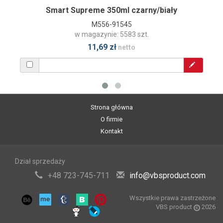
Smart Supreme 350ml czarny/biały
M556-91545
w magazynie: 5583 szt.
11,69 zł
netto
Strona główna
O firmie
Kontakt
Dział sprzedaży
+48 723-745-711
info@vbsproduct.com
Wszystkie prawa zastrzeżone
VBS product
2026