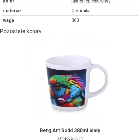
kolor
jasnoniebieski/biały
materiał
Ceramika
waga
360
Pozostałe kolory
Berg Art Solid 380ml biały
M548-91615