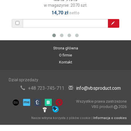
w magazynie: 2070 szt.
14,70 zł
netto
Strona główna
O firmie
Kontakt
Dział sprzedaży
+48 723-745-711
info@vbsproduct.com
Wszystkie prawa zastrzeżone
VBS product
2026
Nasza witryna korzysta z plików cookie |
Informacja o cookies