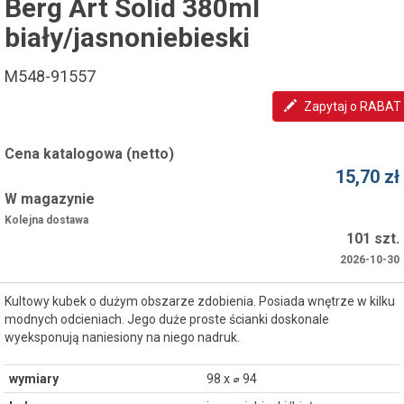
Berg Art Solid 380ml
biały/jasnoniebieski
M548-91557
Zapytaj o RABAT
Cena katalogowa (netto)
15,70 zł
W magazynie
Kolejna dostawa
101 szt.
2026-10-30
Kultowy kubek o dużym obszarze zdobienia. Posiada wnętrze w kilku
modnych odcieniach. Jego duże proste ścianki doskonale
wyeksponują naniesiony na niego nadruk.
wymiary
98 x ⌀ 94