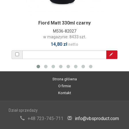
Fiord Matt 330ml czarny
M536-82027
w magazynie: 8433 szt.
14,80 zł
netto
Strona główna
O firmie
Kontakt
Dział sprzedaży
+48 723-745-711
info@vbsproduct.com