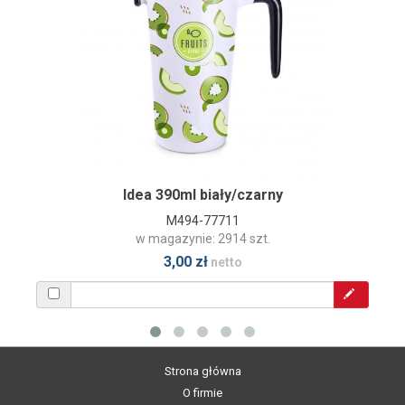
Idea 390ml biały/czarny
M494-77711
w magazynie: 2914 szt.
3,00 zł
netto
Strona główna
O firmie