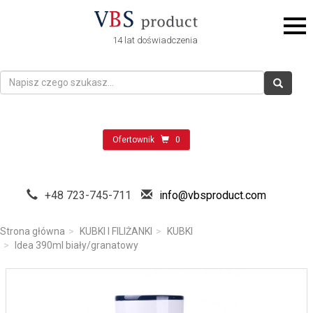
14 lat doświadczenia
Ofertownik
0
+48 723-745-711
info@vbsproduct.com
Strona główna
KUBKI I FILIŻANKI
KUBKI
Idea 390ml biały/granatowy