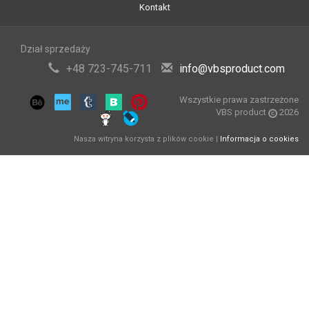
Kontakt
Dział sprzedaży
+48 723-745-711
info@vbsproduct.com
Wszystkie prawa zastrzeżone
VBS product
2026
Nasza witryna korzysta z plików cookie |
Informacja o cookies