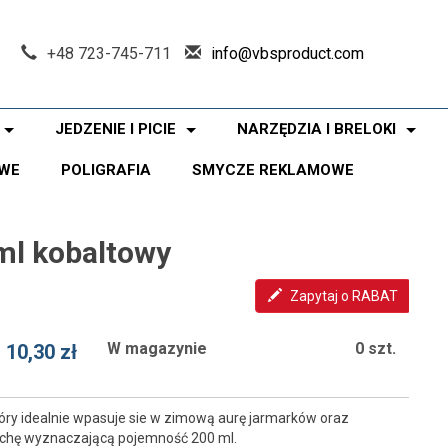
+48 723-745-711
info@vbsproduct.com
JEDZENIE I PICIE
NARZĘDZIA I BRELOKI
WE
POLIGRAFIA
SMYCZE REKLAMOWE
ml kobaltowy
Zapytaj o RABAT
W magazynie
0 szt.
10,30 zł
tóry idealnie wpasuje sie w zimową aurę jarmarków oraz
echę wyznaczającą pojemność 200 ml.