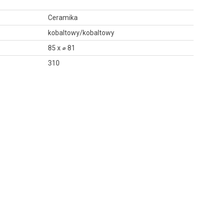
Ceramika
kobaltowy/kobaltowy
85 x ⌀ 81
310