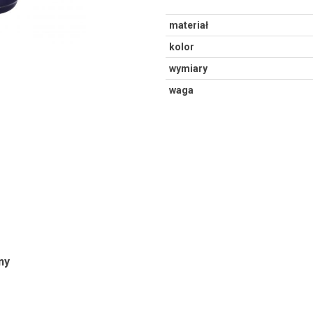
materiał
kolor
wymiary
waga
ny