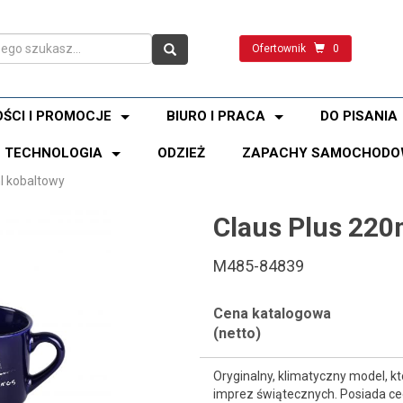
Ofertownik
0
ŚCI I PROMOCJE
BIURO I PRACA
DO PISANIA
TECHNOLOGIA
ODZIEŻ
ZAPACHY SAMOCHODO
l kobaltowy
Claus Plus 220
M485-84839
Cena katalogowa
(netto)
Oryginalny, klimatyczny model, k
imprez świątecznych. Posiada c