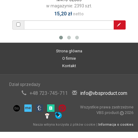
w magazynie: 2393 szt.
15,20 zł
netto
Strona główna
O firmie
Kontakt
Dział sprzedaży
+48 723-745-711
info@vbsproduct.com
Wszystkie prawa zastrzeżone
VBS product
2026
Nasza witryna korzysta z plików cookie |
Informacja o cookies