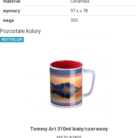
materiał
Ceramika
wymiary
97 x ⌀ 78
waga
350
Pozostałe kolory
BESTSELLER
Tommy Art 310ml biały/czerwony
M470-82805