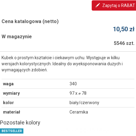
Zapytaj o RABAT
Cena katalogowa (netto)
10,50 zł
W magazynie
5546 szt.
Kubek o prostym kształcie i ciekawym uchu. Występuje w kilku
wersjach kolorystycznych. Idealny do wyeksponowania dużych i
wymagających zdobień.
waga
340
wymiary
97 x ⌀ 78
kolor
biały/czerwony
materiał
Ceramika
Pozostałe kolory
BESTSELLER