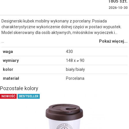
1805 szt.
2026-10-30
Designerski kubek mobilny wykonany z porcelany. Posiada
charakterystyczne wykończenie dolnej części w postaci wypustek.
Model skierowany dla osób aktywnych, miłośników wycieczek i...
…
Pokaż więcej...
waga
430
wymiary
148 x ⌀ 90
kolor
biały/biały
materiał
Porcelana
Pozostałe kolory
NOWOŚĆ
BESTSELLER