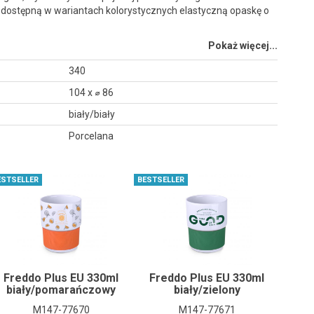
 dostępną w wariantach kolorystycznych elastyczną opaskę o
Pokaż więcej...
340
104 x ⌀ 86
biały/biały
Porcelana
ESTSELLER
BESTSELLER
Freddo Plus EU 330ml
Freddo Plus EU 330ml
biały/pomarańczowy
biały/zielony
M147-77670
M147-77671