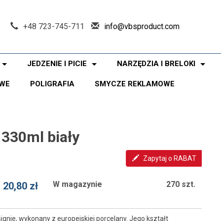
+48 723-745-711
info@vbsproduct.com
JEDZENIE I PICIE
NARZĘDZIA I BRELOKI
WE
POLIGRAFIA
SMYCZE REKLAMOWE
 330ml biały
Zapytaj o RABAT
W magazynie
270 szt.
20,80 zł
ignie, wykonany z europejskiej porcelany. Jego kształt