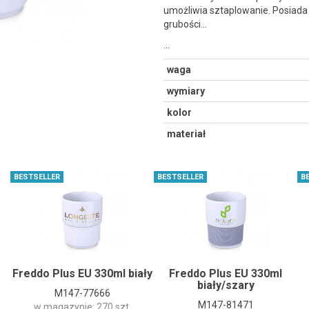
umożliwia sztaplowanie. Posiada
grubości...
…
waga
wymiary
kolor
materiał
BESTSELLER
BESTSELLER
B
Freddo Plus EU 330ml biały
Freddo Plus EU 330ml
biały/szary
M147-77666
M147-81471
w magazynie: 270 szt.