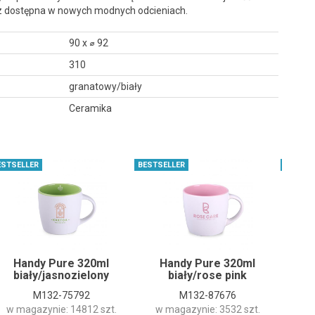
az dostępna w nowych modnych odcieniach.
90 x ⌀ 92
310
granatowy/biały
Ceramika
ESTSELLER
BESTSELLER
BESTSE
Handy Pure 320ml
Handy Pure 320ml
H
biały/jasnozielony
biały/rose pink
b
M132-75792
M132-87676
w magazynie: 14812 szt.
w magazynie: 3532 szt.
w 