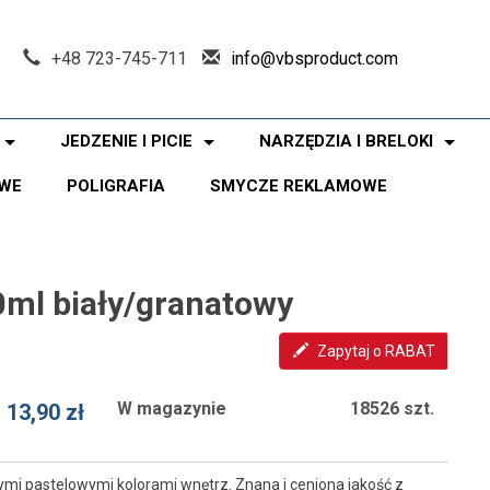
+48 723-745-711
info@vbsproduct.com
JEDZENIE I PICIE
NARZĘDZIA I BRELOKI
WE
POLIGRAFIA
SMYCZE REKLAMOWE
ml biały/granatowy
Zapytaj o RABAT
W magazynie
18526 szt.
13,90 zł
mi pastelowymi kolorami wnętrz. Znana i ceniona jakość z