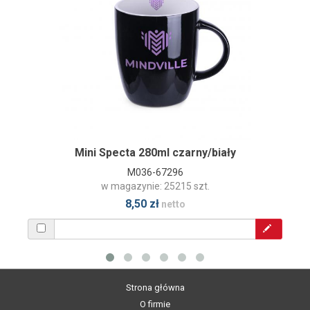
Mini Specta 280ml czarny/biały
M036-67296
w magazynie: 25215 szt.
8,50 zł
netto
Strona główna
O firmie