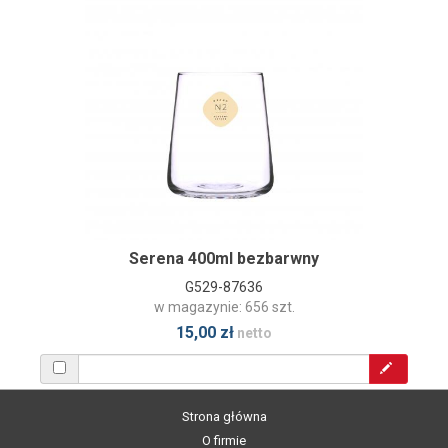
Serena 400ml bezbarwny
G529-87636
w magazynie: 656 szt.
15,00 zł
netto
Strona główna
O firmie