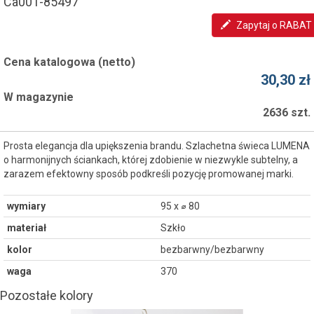
Ca001-85497
Zapytaj o RABAT
Cena katalogowa (netto)
30,30 zł
W magazynie
2636 szt.
Prosta elegancja dla upiększenia brandu. Szlachetna świeca LUMENA
o harmonijnych ściankach, której zdobienie w niezwykle subtelny, a
zarazem efektowny sposób podkreśli pozycję promowanej marki.
wymiary
95 x ⌀ 80
materiał
Szkło
kolor
bezbarwny/bezbarwny
waga
370
Pozostałe kolory