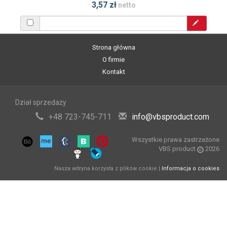
3,57 zł
netto
Strona główna
O firmie
Kontakt
Dział sprzedaży
+48 723-745-711
info@vbsproduct.com
Wszystkie prawa zastrzeżone
VBS product
2026
Nasza witryna korzysta z plików cookie |
Informacja o cookies