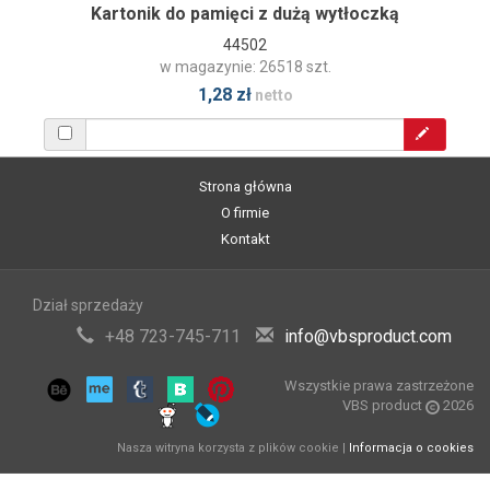
Kartonik do pamięci z dużą wytłoczką
44502
w magazynie: 26518 szt.
1,28 zł
netto
Strona główna
O firmie
Kontakt
Dział sprzedaży
+48 723-745-711
info@vbsproduct.com
Wszystkie prawa zastrzeżone
VBS product
2026
Nasza witryna korzysta z plików cookie |
Informacja o cookies