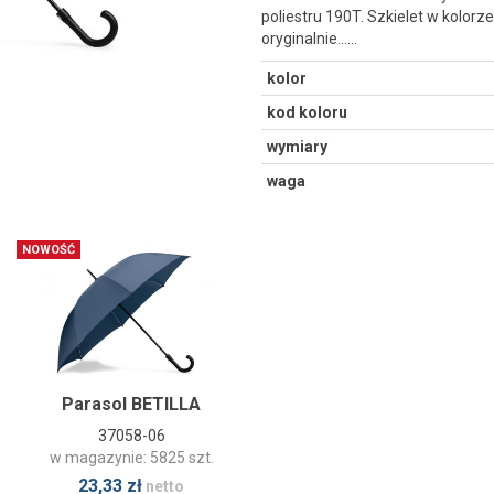
poliestru 190T. Szkielet w kolorz
oryginalnie...…
kolor
kod koloru
wymiary
waga
NOWOŚĆ
Parasol BETILLA
37058-06
w magazynie: 5825 szt.
23,33 zł
netto