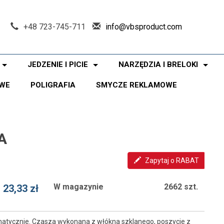
+48 723-745-711
info@vbsproduct.com
JEDZENIE I PICIE
NARZĘDZIA I BRELOKI
WE
POLIGRAFIA
SMYCZE REKLAMOWE
A
Zapytaj o RABAT
W magazynie
2662 szt.
23,33 zł
atycznie. Czasza wykonana z włókna szklanego, poszycie z