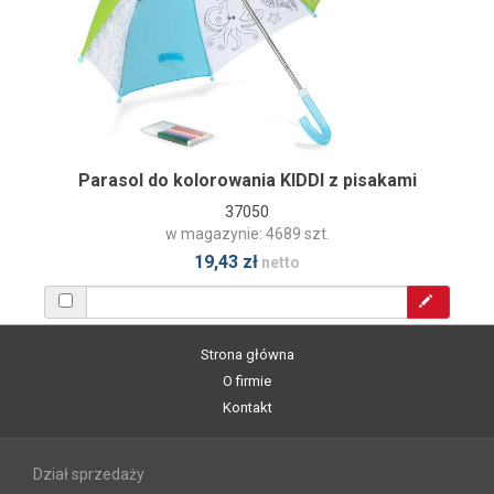
Parasol do kolorowania KIDDI z pisakami
37050
w magazynie: 4689 szt.
19,43 zł
netto
Strona główna
O firmie
Kontakt
Dział sprzedaży