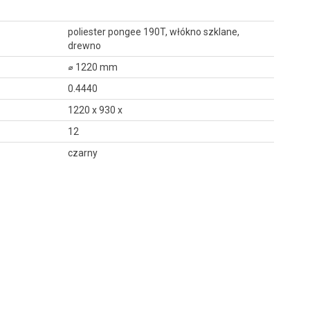
poliester pongee 190T, włókno szklane,
drewno
⌀ 1220 mm
0.4440
1220 x 930 x
12
czarny