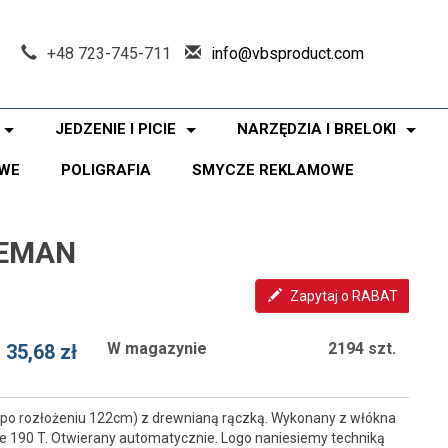
+48 723-745-711
info@vbsproduct.com
JEDZENIE I PICIE
NARZĘDZIA I BRELOKI
WE
POLIGRAFIA
SMYCZE REKLAMOWE
LEMAN
Zapytaj o RABAT
W magazynie
2194 szt.
35,68 zł
ca po rozłożeniu 122cm) z drewnianą rączką. Wykonany z włókna
ee 190 T. Otwierany automatycznie. Logo naniesiemy techniką