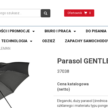
Ofertownik
0
ŚCI I PROMOCJE
BIURO I PRACA
DO PISANIA
TECHNOLOGIA
ODZIEŻ
ZAPACHY SAMOCHODO
TLEMAN
Parasol GENT
37038
Cena katalogowa
(netto)
Elegancki, duży parasol (średni
szklanego i materiału typu pong