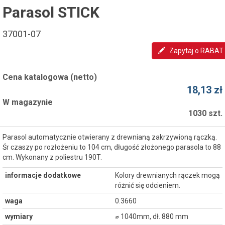
Parasol STICK
37001-07
Zapytaj o RABAT
Cena katalogowa (netto)
18,13 zł
W magazynie
1030 szt.
Parasol automatycznie otwierany z drewnianą zakrzywioną rączką.
Śr czaszy po rozłożeniu to 104 cm, długość złożonego parasola to 88
cm. Wykonany z poliestru 190T.
informacje dodatkowe
Kolory drewnianych rączek mogą
różnić się odcieniem.
waga
0.3660
wymiary
⌀ 1040mm, dł. 880 mm