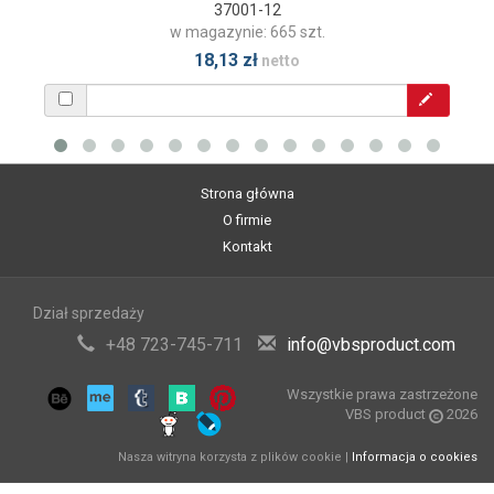
37001-12
w magazynie: 665 szt.
18,13 zł
netto
Strona główna
O firmie
Kontakt
Dział sprzedaży
+48 723-745-711
info@vbsproduct.com
Wszystkie prawa zastrzeżone
VBS product
2026
Nasza witryna korzysta z plików cookie |
Informacja o cookies