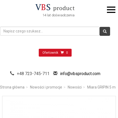
14 lat doświadczenia
Ofertownik
0
+48 723-745-711
info@vbsproduct.com
Strona główna
Nowości i promocje
Nowości
Miara GRIPIN 5 m