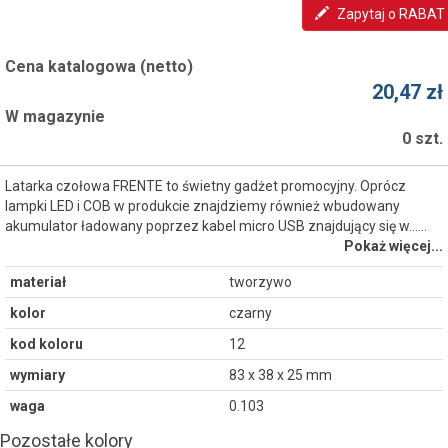
Zapytaj o RABAT
Cena katalogowa (netto)
20,47 zł
W magazynie
0 szt.
Latarka czołowa FRENTE to świetny gadżet promocyjny. Oprócz
lampki LED i COB w produkcie znajdziemy również wbudowany
akumulator ładowany poprzez kabel micro USB znajdujący się w...…
Pokaż więcej...
materiał
tworzywo
kolor
czarny
kod koloru
12
wymiary
83 x 38 x 25 mm
waga
0.103
Pozostałe kolory