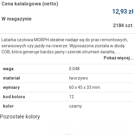
Cena katalogowa (netto)
12,93 zł
W magazynie
2184 szt.
Latarka czołowa MORPH idealnie nadaje się do prac remontowych,
serwisowych czy jazdy na rowerze. Wyposażona została w diodę
COB, która generuje bardzo jasny i szeroki strumień światła,...…
Pokaż więcej...
waga
0.048
materiał
tworzywo
wymiary
60 x 45 x 33 mm
kod koloru
12
kolor
czarny
Pozostałe kolory